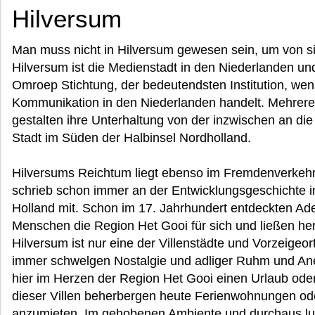
Hilversum
Man muss nicht in Hilversum gewesen sein, um von s
Hilversum ist die Medienstadt in den Niederlanden un
Omroep Stichtung, der bedeutendsten Institution, we
Kommunikation in den Niederlanden handelt. Mehrer
gestalten ihre Unterhaltung von der inzwischen an 
Stadt im Süden der Halbinsel Nordholland.
Hilversums Reichtum liegt ebenso im Fremdenverkehr
schrieb schon immer an der Entwicklungsgeschichte im
Holland mit. Schon im 17. Jahrhundert entdeckten Ad
Menschen die Region Het Gooi für sich und ließen herrs
Hilversum ist nur eine der Villenstädte und Vorzeige
immer schwelgen Nostalgie und adliger Ruhm und An
hier im Herzen der Region Het Gooi einen Urlaub oder
dieser Villen beherbergen heute Ferienwohnungen oder
anzumieten. Im gehobenen Ambiente und durchaus luxu