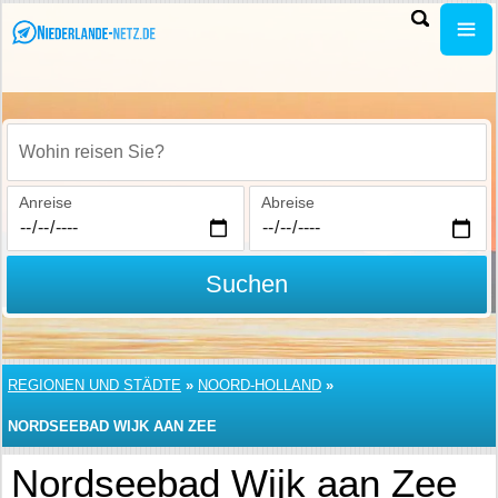
Wohin reisen Sie?
Anreise
Abreise
Suchen
REGIONEN UND STÄDTE
»
NOORD-HOLLAND
»
NORDSEEBAD WIJK AAN ZEE
Nordseebad Wijk aan Zee